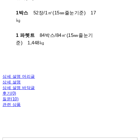
1박스
52장/1㎡(15㎜줄눈기준) 17
㎏
1 파렛트
84박스/84㎡(15㎜줄눈기
준) 1,448㎏
상세 설명 머리글
상세 설명
상세 설명 바닥글
후기(0)
질문(10)
관련 상품