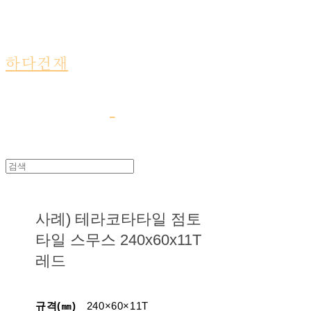
하다건재
사례) 테라코타타일 점토
타일 스무스 240x60x11T
레드
규격(㎜)
240×60×11T