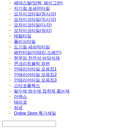
페데스탈(업텍, 페이그란)
자기질 포세린타일
모자이크타일(정사각)
모자이크타일(직사각)
모자이크타일(다각)
모자이크타일(유리)
메탈타일
폴리싱타일
도기질 세라믹타일
패턴타일(이태리,스페인)
현무암 천연석 바닥석재
콘크리트블럭 와편
인테리어타일 모음집1
인테리어타일 모음집2
인테리어타일 모음집3
스타코플렉스
발수제 방수제 접착제 줄눈제
아덱스
테라코
쌍곰
Online Store 특가세일
Search
검색