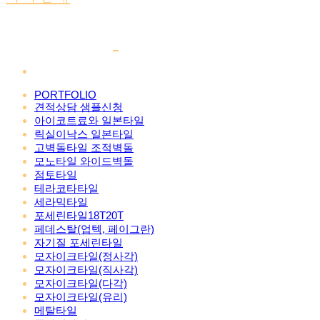
PORTFOLIO
견적상담 샘플신청
아이코트료와 일본타일
릭실이낙스 일본타일
고벽돌타일 조적벽돌
모노타일 와이드벽돌
점토타일
테라코타타일
세라믹타일
포세린타일18T20T
페데스탈(업텍, 페이그란)
자기질 포세린타일
모자이크타일(정사각)
모자이크타일(직사각)
모자이크타일(다각)
모자이크타일(유리)
메탈타일