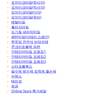
모자이크타일(정사각)
모자이크타일(직사각)
모자이크타일(다각)
모자이크타일(유리)
메탈타일
폴리싱타일
도기질 세라믹타일
패턴타일(이태리,스페인)
현무암 천연석 바닥석재
콘크리트블럭 와편
인테리어타일 모음집1
인테리어타일 모음집2
인테리어타일 모음집3
스타코플렉스
발수제 방수제 접착제 줄눈제
아덱스
테라코
쌍곰
Online Store 특가세일