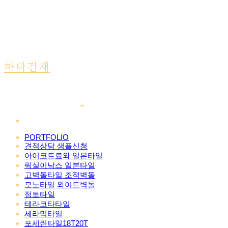
하다건재
PORTFOLIO
견적상담 샘플신청
아이코트료와 일본타일
릭실이낙스 일본타일
고벽돌타일 조적벽돌
모노타일 와이드벽돌
점토타일
테라코타타일
세라믹타일
포세린타일18T20T