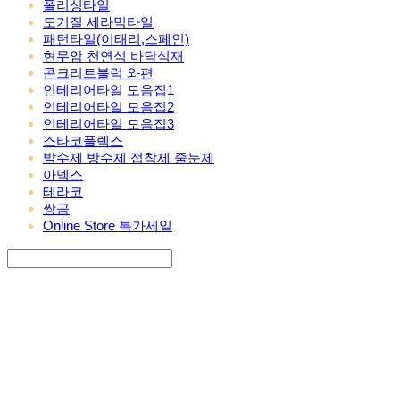
폴리싱타일
도기질 세라믹타일
패턴타일(이태리,스페인)
현무암 천연석 바닥석재
콘크리트블럭 와편
인테리어타일 모음집1
인테리어타일 모음집2
인테리어타일 모음집3
스타코플렉스
발수제 방수제 접착제 줄눈제
아덱스
테라코
쌍곰
Online Store 특가세일
Search
검색
Log In
로그인
Cart
장바구니