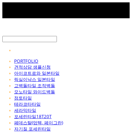
PORTFOLIO
견적상담 샘플신청
아이코트료와 일본타일
릭실이낙스 일본타일
고벽돌타일 조적벽돌
모노타일 와이드벽돌
점토타일
테라코타타일
세라믹타일
포세린타일18T20T
페데스탈(업텍, 페이그란)
자기질 포세린타일