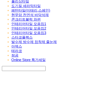
폴리싱타일
도기질 세라믹타일
패턴타일(이태리,스페인)
현무암 천연석 바닥석재
콘크리트블럭 와편
인테리어타일 모음집1
인테리어타일 모음집2
인테리어타일 모음집3
스타코플렉스
발수제 방수제 접착제 줄눈제
아덱스
테라코
쌍곰
Online Store 특가세일
Search
검색
Log In
로그인
Cart
장바구니