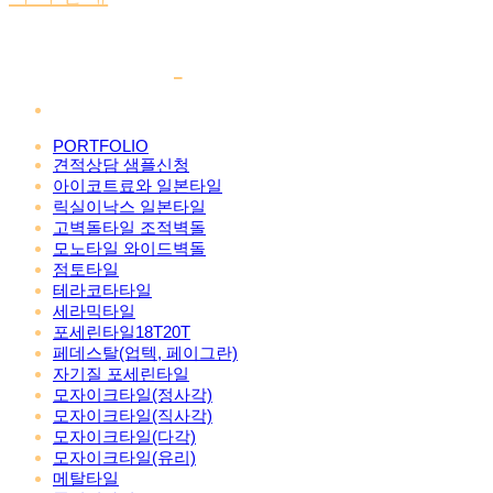
PORTFOLIO
견적상담 샘플신청
아이코트료와 일본타일
릭실이낙스 일본타일
고벽돌타일 조적벽돌
모노타일 와이드벽돌
점토타일
테라코타타일
세라믹타일
포세린타일18T20T
페데스탈(업텍, 페이그란)
자기질 포세린타일
모자이크타일(정사각)
모자이크타일(직사각)
모자이크타일(다각)
모자이크타일(유리)
메탈타일