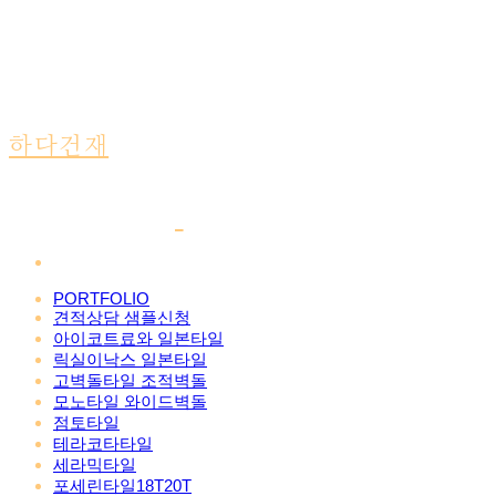
하다건재
PORTFOLIO
견적상담 샘플신청
아이코트료와 일본타일
릭실이낙스 일본타일
고벽돌타일 조적벽돌
모노타일 와이드벽돌
점토타일
테라코타타일
세라믹타일
포세린타일18T20T