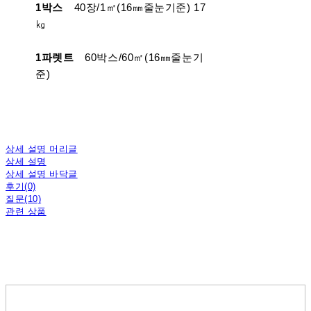
1박스
40장/1㎡(16㎜줄눈기준) 17
㎏
1파렛트
60박스/60㎡(16㎜줄눈기
준)
상세 설명 머리글
상세 설명
상세 설명 바닥글
후기(0)
질문(10)
관련 상품