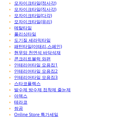
모자이크타일(정사각)
모자이크타일(직사각)
모자이크타일(다각)
모자이크타일(유리)
메탈타일
폴리싱타일
도기질 세라믹타일
패턴타일(이태리,스페인)
현무암 천연석 바닥석재
콘크리트블럭 와편
인테리어타일 모음집1
인테리어타일 모음집2
인테리어타일 모음집3
스타코플렉스
발수제 방수제 접착제 줄눈제
아덱스
테라코
쌍곰
Online Store 특가세일