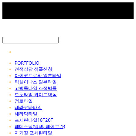
PORTFOLIO
견적상담 샘플신청
아이코트료와 일본타일
릭실이낙스 일본타일
고벽돌타일 조적벽돌
모노타일 와이드벽돌
점토타일
테라코타타일
세라믹타일
포세린타일18T20T
페데스탈(업텍, 페이그란)
자기질 포세린타일