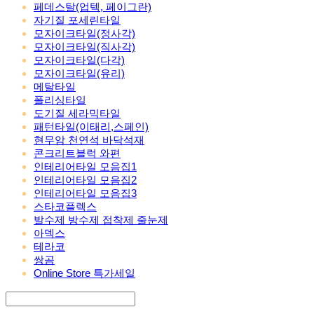
페데스탈(업텍, 페이그란)
자기질 포세린타일
모자이크타일(정사각)
모자이크타일(직사각)
모자이크타일(다각)
모자이크타일(유리)
메탈타일
폴리싱타일
도기질 세라믹타일
패턴타일(이태리,스페인)
현무암 천연석 바닥석재
콘크리트블럭 와편
인테리어타일 모음집1
인테리어타일 모음집2
인테리어타일 모음집3
스타코플렉스
발수제 방수제 접착제 줄눈제
아덱스
테라코
쌍곰
Online Store 특가세일
Search
검색