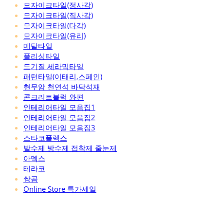
모자이크타일(정사각)
모자이크타일(직사각)
모자이크타일(다각)
모자이크타일(유리)
메탈타일
폴리싱타일
도기질 세라믹타일
패턴타일(이태리,스페인)
현무암 천연석 바닥석재
콘크리트블럭 와편
인테리어타일 모음집1
인테리어타일 모음집2
인테리어타일 모음집3
스타코플렉스
발수제 방수제 접착제 줄눈제
아덱스
테라코
쌍곰
Online Store 특가세일