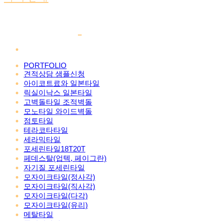
PORTFOLIO
견적상담 샘플신청
아이코트료와 일본타일
릭실이낙스 일본타일
고벽돌타일 조적벽돌
모노타일 와이드벽돌
점토타일
테라코타타일
세라믹타일
포세린타일18T20T
페데스탈(업텍, 페이그란)
자기질 포세린타일
모자이크타일(정사각)
모자이크타일(직사각)
모자이크타일(다각)
모자이크타일(유리)
메탈타일