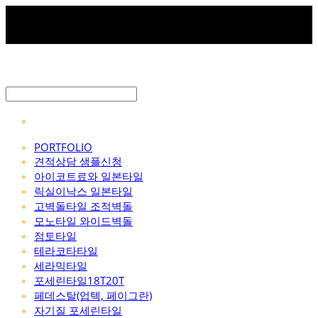
PORTFOLIO
견적상담 샘플신청
아이코트료와 일본타일
릭실이낙스 일본타일
고벽돌타일 조적벽돌
모노타일 와이드벽돌
점토타일
테라코타타일
세라믹타일
포세린타일18T20T
페데스탈(업텍, 페이그란)
자기질 포세린타일