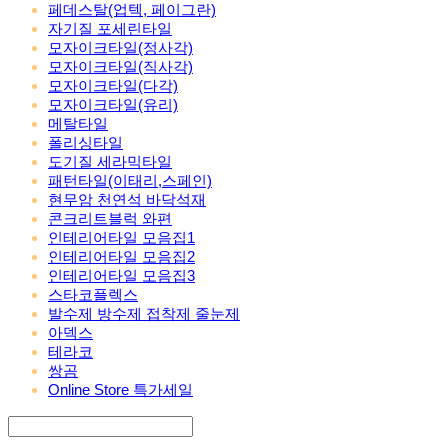
페데스탈(업텍, 페이그란)
자기질 포세린타일
모자이크타일(정사각)
모자이크타일(직사각)
모자이크타일(다각)
모자이크타일(유리)
메탈타일
폴리싱타일
도기질 세라믹타일
패턴타일(이태리,스페인)
현무암 천연석 바닥석재
콘크리트블럭 와편
인테리어타일 모음집1
인테리어타일 모음집2
인테리어타일 모음집3
스타코플렉스
발수제 방수제 접착제 줄눈제
아덱스
테라코
쌍곰
Online Store 특가세일
Search
검색