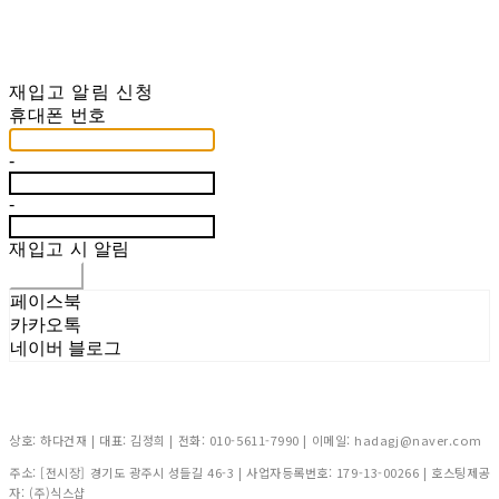
재입고 알림 신청
휴대폰 번호
-
-
재입고 시 알림
신청하기
페이스북
카카오톡
네이버 블로그
상호: 하다건재 | 대표: 김정희 | 전화: 010-5611-7990 | 이메일: hadagj@naver.com
주소: [전시장] 경기도 광주시 성들길 46-3 | 사업자등록번호:
179-13-00266
| 호스팅제공
자: (주)식스샵