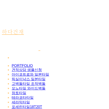
하다건재
PORTFOLIO
견적상담 샘플신청
아이코트료와 일본타일
릭실이낙스 일본타일
고벽돌타일 조적벽돌
모노타일 와이드벽돌
점토타일
테라코타타일
세라믹타일
포세린타일18T20T