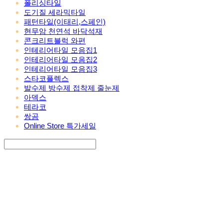
폴리싱타일
도기질 세라믹타일
패턴타일(이태리,스페인)
현무암 천연석 바닥석재
콘크리트블럭 와편
인테리어타일 모음집1
인테리어타일 모음집2
인테리어타일 모음집3
스타코플렉스
발수제 방수제 접착제 줄눈제
아덱스
테라코
쌍곰
Online Store 특가세일
Search
검색
Log In
로그인
Cart
장바구니