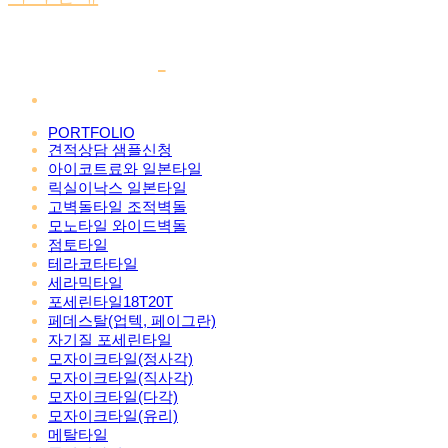
PORTFOLIO
견적상담 샘플신청
아이코트료와 일본타일
릭실이낙스 일본타일
고벽돌타일 조적벽돌
모노타일 와이드벽돌
점토타일
테라코타타일
세라믹타일
포세린타일18T20T
페데스탈(업텍, 페이그란)
자기질 포세린타일
모자이크타일(정사각)
모자이크타일(직사각)
모자이크타일(다각)
모자이크타일(유리)
메탈타일