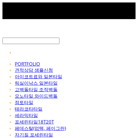
PORTFOLIO
견적상담 샘플신청
아이코트료와 일본타일
릭실이낙스 일본타일
고벽돌타일 조적벽돌
모노타일 와이드벽돌
점토타일
테라코타타일
세라믹타일
포세린타일18T20T
페데스탈(업텍, 페이그란)
자기질 포세린타일