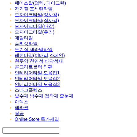
페데스탈(업텍, 페이그란)
자기질 포세린타일
모자이크타일(정사각)
모자이크타일(직사각)
모자이크타일(다각)
모자이크타일(유리)
메탈타일
폴리싱타일
도기질 세라믹타일
패턴타일(이태리,스페인)
현무암 천연석 바닥석재
콘크리트블럭 와편
인테리어타일 모음집1
인테리어타일 모음집2
인테리어타일 모음집3
스타코플렉스
발수제 방수제 접착제 줄눈제
아덱스
테라코
쌍곰
Online Store 특가세일
Search
검색