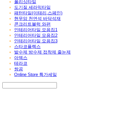
폴리싱타일
도기질 세라믹타일
패턴타일(이태리,스페인)
현무암 천연석 바닥석재
콘크리트블럭 와편
인테리어타일 모음집1
인테리어타일 모음집2
인테리어타일 모음집3
스타코플렉스
발수제 방수제 접착제 줄눈제
아덱스
테라코
쌍곰
Online Store 특가세일
Search
검색
Log In
로그인
Cart
장바구니