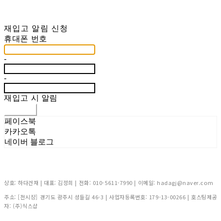
재입고 알림 신청
휴대폰 번호
-
-
재입고 시 알림
신청하기
페이스북
카카오톡
네이버 블로그
상호: 하다건재 | 대표: 김정희 | 전화: 010-5611-7990 | 이메일: hadagj@naver.com
주소: [전시장] 경기도 광주시 성들길 46-3 | 사업자등록번호:
179-13-00266
| 호스팅제공
자: (주)식스샵