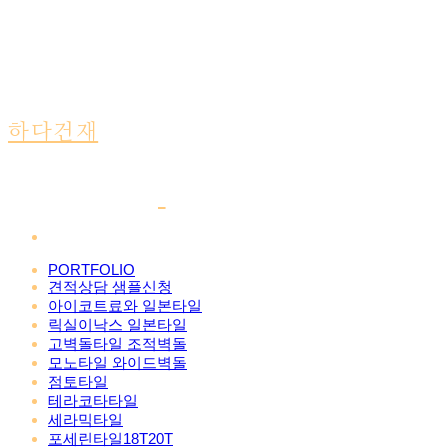
하다건재
PORTFOLIO
견적상담 샘플신청
아이코트료와 일본타일
릭실이낙스 일본타일
고벽돌타일 조적벽돌
모노타일 와이드벽돌
점토타일
테라코타타일
세라믹타일
포세린타일18T20T