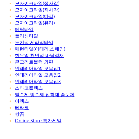
모자이크타일(정사각)
모자이크타일(직사각)
모자이크타일(다각)
모자이크타일(유리)
메탈타일
폴리싱타일
도기질 세라믹타일
패턴타일(이태리,스페인)
현무암 천연석 바닥석재
콘크리트블럭 와편
인테리어타일 모음집1
인테리어타일 모음집2
인테리어타일 모음집3
스타코플렉스
발수제 방수제 접착제 줄눈제
아덱스
테라코
쌍곰
Online Store 특가세일