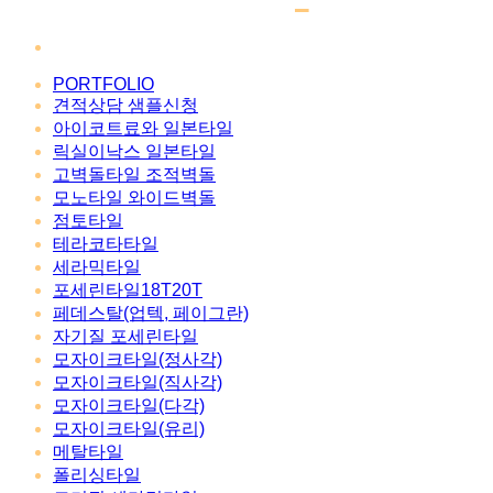
PORTFOLIO
견적상담 샘플신청
아이코트료와 일본타일
릭실이낙스 일본타일
고벽돌타일 조적벽돌
모노타일 와이드벽돌
점토타일
테라코타타일
세라믹타일
포세린타일18T20T
페데스탈(업텍, 페이그란)
자기질 포세린타일
모자이크타일(정사각)
모자이크타일(직사각)
모자이크타일(다각)
모자이크타일(유리)
메탈타일
폴리싱타일