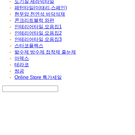
도기질 세라믹타일
패턴타일(이태리,스페인)
현무암 천연석 바닥석재
콘크리트블럭 와편
인테리어타일 모음집1
인테리어타일 모음집2
인테리어타일 모음집3
스타코플렉스
발수제 방수제 접착제 줄눈제
아덱스
테라코
쌍곰
Online Store 특가세일
Search
검색
Log In
로그인
Cart
장바구니