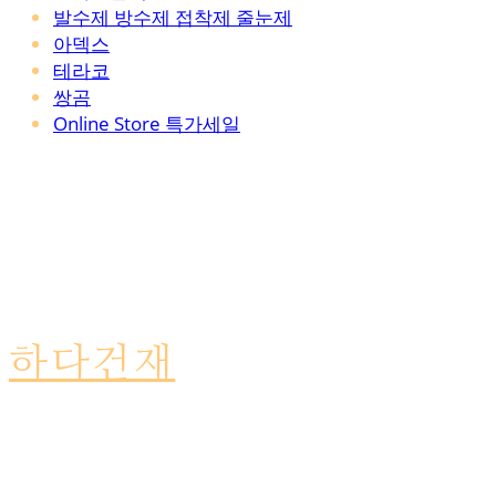
발수제 방수제 접착제 줄눈제
아덱스
테라코
쌍곰
Online Store 특가세일
하다건재