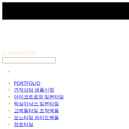
LOG IN
로그인
PORTFOLIO
견적상담 샘플신청
아이코트료와 일본타일
릭실이낙스 일본타일
고벽돌타일 조적벽돌
모노타일 와이드벽돌
점토타일