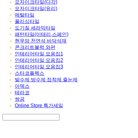
모자이크타일(다각)
모자이크타일(유리)
메탈타일
폴리싱타일
도기질 세라믹타일
패턴타일(이태리,스페인)
현무암 천연석 바닥석재
콘크리트블럭 와편
인테리어타일 모음집1
인테리어타일 모음집2
인테리어타일 모음집3
스타코플렉스
발수제 방수제 접착제 줄눈제
아덱스
테라코
쌍곰
Online Store 특가세일
Search
검색
Log In
로그인
Cart
장바구니