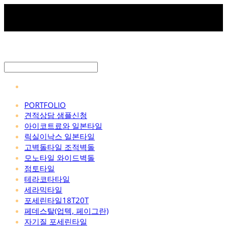
PORTFOLIO
견적상담 샘플신청
아이코트료와 일본타일
릭실이낙스 일본타일
고벽돌타일 조적벽돌
모노타일 와이드벽돌
점토타일
테라코타타일
세라믹타일
포세린타일18T20T
페데스탈(업텍, 페이그란)
자기질 포세린타일