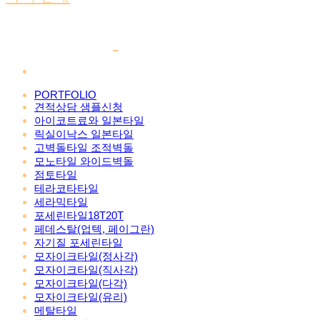
PORTFOLIO
견적상담 샘플신청
아이코트료와 일본타일
릭실이낙스 일본타일
고벽돌타일 조적벽돌
모노타일 와이드벽돌
점토타일
테라코타타일
세라믹타일
포세린타일18T20T
페데스탈(업텍, 페이그란)
자기질 포세린타일
모자이크타일(정사각)
모자이크타일(직사각)
모자이크타일(다각)
모자이크타일(유리)
메탈타일