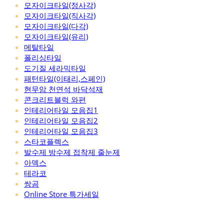
모자이크타일(정사각)
모자이크타일(직사각)
모자이크타일(다각)
모자이크타일(유리)
메탈타일
폴리싱타일
도기질 세라믹타일
패턴타일(이태리,스페인)
현무암 천연석 바닥석재
콘크리트블럭 와편
인테리어타일 모음집1
인테리어타일 모음집2
인테리어타일 모음집3
스타코플렉스
발수제 방수제 접착제 줄눈제
아덱스
테라코
쌍곰
Online Store 특가세일