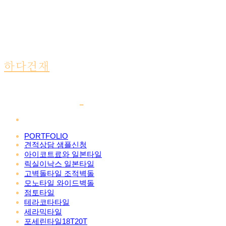
하다건재
PORTFOLIO
견적상담 샘플신청
아이코트료와 일본타일
릭실이낙스 일본타일
고벽돌타일 조적벽돌
모노타일 와이드벽돌
점토타일
테라코타타일
세라믹타일
포세린타일18T20T