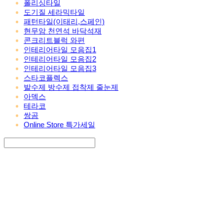
폴리싱타일
도기질 세라믹타일
패턴타일(이태리,스페인)
현무암 천연석 바닥석재
콘크리트블럭 와편
인테리어타일 모음집1
인테리어타일 모음집2
인테리어타일 모음집3
스타코플렉스
발수제 방수제 접착제 줄눈제
아덱스
테라코
쌍곰
Online Store 특가세일
Search
검색
Log In
로그인
Cart
장바구니