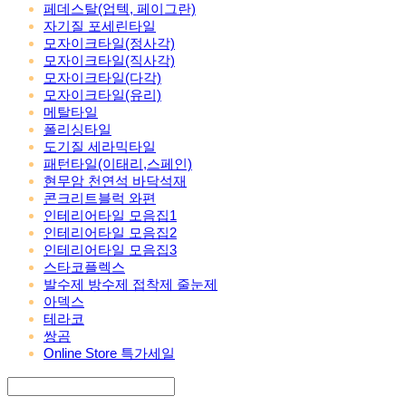
페데스탈(업텍, 페이그란)
자기질 포세린타일
모자이크타일(정사각)
모자이크타일(직사각)
모자이크타일(다각)
모자이크타일(유리)
메탈타일
폴리싱타일
도기질 세라믹타일
패턴타일(이태리,스페인)
현무암 천연석 바닥석재
콘크리트블럭 와편
인테리어타일 모음집1
인테리어타일 모음집2
인테리어타일 모음집3
스타코플렉스
발수제 방수제 접착제 줄눈제
아덱스
테라코
쌍곰
Online Store 특가세일
Search
검색