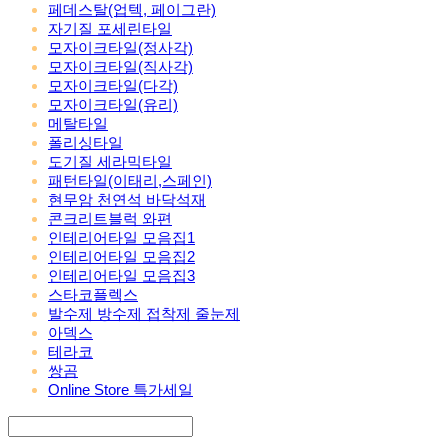
페데스탈(업텍, 페이그란)
자기질 포세린타일
모자이크타일(정사각)
모자이크타일(직사각)
모자이크타일(다각)
모자이크타일(유리)
메탈타일
폴리싱타일
도기질 세라믹타일
패턴타일(이태리,스페인)
현무암 천연석 바닥석재
콘크리트블럭 와편
인테리어타일 모음집1
인테리어타일 모음집2
인테리어타일 모음집3
스타코플렉스
발수제 방수제 접착제 줄눈제
아덱스
테라코
쌍곰
Online Store 특가세일
Search
검색