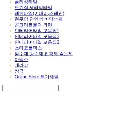
폴리싱타일
도기질 세라믹타일
패턴타일(이태리,스페인)
현무암 천연석 바닥석재
콘크리트블럭 와편
인테리어타일 모음집1
인테리어타일 모음집2
인테리어타일 모음집3
스타코플렉스
발수제 방수제 접착제 줄눈제
아덱스
테라코
쌍곰
Online Store 특가세일
Search
검색
Log In
로그인
Cart
장바구니