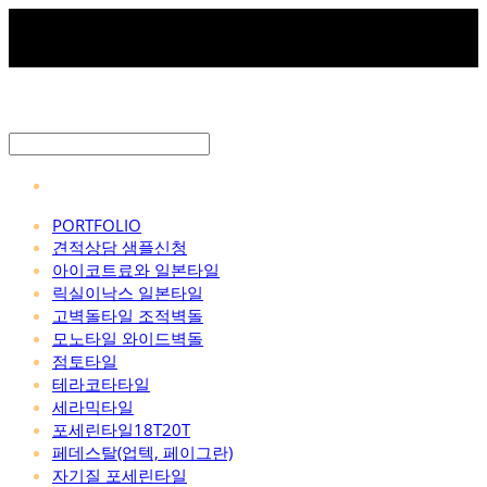
PORTFOLIO
견적상담 샘플신청
아이코트료와 일본타일
릭실이낙스 일본타일
고벽돌타일 조적벽돌
모노타일 와이드벽돌
점토타일
테라코타타일
세라믹타일
포세린타일18T20T
페데스탈(업텍, 페이그란)
자기질 포세린타일