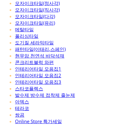
모자이크타일(정사각)
모자이크타일(직사각)
모자이크타일(다각)
모자이크타일(유리)
메탈타일
폴리싱타일
도기질 세라믹타일
패턴타일(이태리,스페인)
현무암 천연석 바닥석재
콘크리트블럭 와편
인테리어타일 모음집1
인테리어타일 모음집2
인테리어타일 모음집3
스타코플렉스
발수제 방수제 접착제 줄눈제
아덱스
테라코
쌍곰
Online Store 특가세일