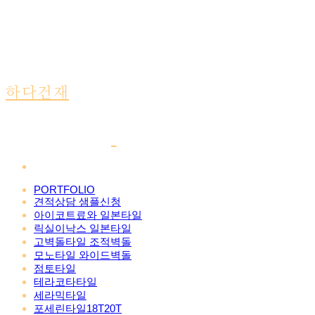
하다건재
PORTFOLIO
견적상담 샘플신청
아이코트료와 일본타일
릭실이낙스 일본타일
고벽돌타일 조적벽돌
모노타일 와이드벽돌
점토타일
테라코타타일
세라믹타일
포세린타일18T20T