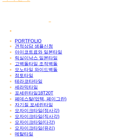
PORTFOLIO
견적상담 샘플신청
아이코트료와 일본타일
릭실이낙스 일본타일
고벽돌타일 조적벽돌
모노타일 와이드벽돌
점토타일
테라코타타일
세라믹타일
포세린타일18T20T
페데스탈(업텍, 페이그란)
자기질 포세린타일
모자이크타일(정사각)
모자이크타일(직사각)
모자이크타일(다각)
모자이크타일(유리)
메탈타일