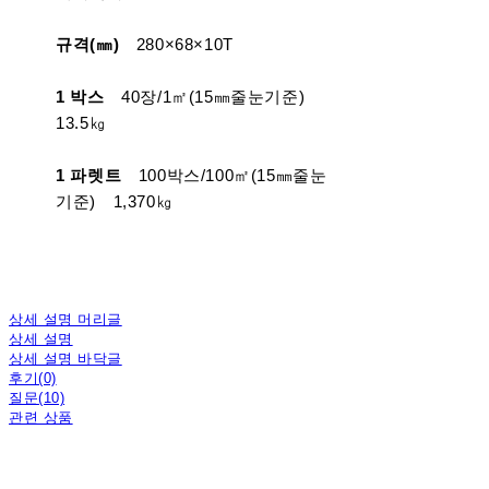
규격(㎜)
280×68×10T
1 박스
40장/1㎡(15㎜줄눈기준)
13.5㎏
1 파렛트
100박스/100㎡(15㎜줄눈
기준) 1,370㎏
상세 설명 머리글
상세 설명
상세 설명 바닥글
후기(0)
질문(10)
관련 상품