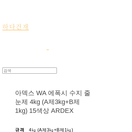
하다건재
아덱스 WA 에폭시 수지 줄
눈제 4kg (A제3kg+B제
1kg) 15색상 ARDEX
규격
4㎏ (A제3㎏+B제1㎏)