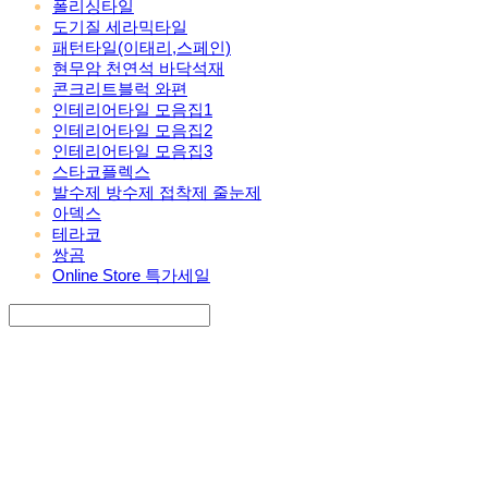
폴리싱타일
도기질 세라믹타일
패턴타일(이태리,스페인)
현무암 천연석 바닥석재
콘크리트블럭 와편
인테리어타일 모음집1
인테리어타일 모음집2
인테리어타일 모음집3
스타코플렉스
발수제 방수제 접착제 줄눈제
아덱스
테라코
쌍곰
Online Store 특가세일
Search
검색
Log In
로그인
Cart
장바구니