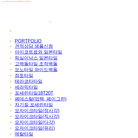
PORTFOLIO
견적상담 샘플신청
아이코트료와 일본타일
릭실이낙스 일본타일
고벽돌타일 조적벽돌
모노타일 와이드벽돌
점토타일
테라코타타일
세라믹타일
포세린타일18T20T
페데스탈(업텍, 페이그란)
자기질 포세린타일
모자이크타일(정사각)
모자이크타일(직사각)
모자이크타일(다각)
모자이크타일(유리)
메탈타일