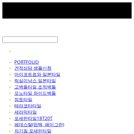
PORTFOLIO
견적상담 샘플신청
아이코트료와 일본타일
릭실이낙스 일본타일
고벽돌타일 조적벽돌
모노타일 와이드벽돌
점토타일
테라코타타일
세라믹타일
포세린타일18T20T
페데스탈(업텍, 페이그란)
자기질 포세린타일