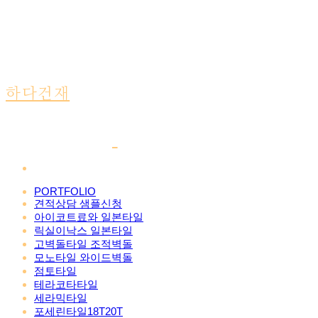
하다건재
PORTFOLIO
견적상담 샘플신청
아이코트료와 일본타일
릭실이낙스 일본타일
고벽돌타일 조적벽돌
모노타일 와이드벽돌
점토타일
테라코타타일
세라믹타일
포세린타일18T20T