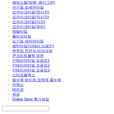
페데스탈(업텍, 페이그란)
자기질 포세린타일
모자이크타일(정사각)
모자이크타일(직사각)
모자이크타일(다각)
모자이크타일(유리)
메탈타일
폴리싱타일
도기질 세라믹타일
패턴타일(이태리,스페인)
현무암 천연석 바닥석재
콘크리트블럭 와편
인테리어타일 모음집1
인테리어타일 모음집2
인테리어타일 모음집3
스타코플렉스
발수제 방수제 접착제 줄눈제
아덱스
테라코
쌍곰
Online Store 특가세일
Search
검색