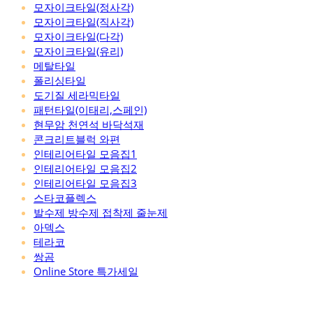
모자이크타일(정사각)
모자이크타일(직사각)
모자이크타일(다각)
모자이크타일(유리)
메탈타일
폴리싱타일
도기질 세라믹타일
패턴타일(이태리,스페인)
현무암 천연석 바닥석재
콘크리트블럭 와편
인테리어타일 모음집1
인테리어타일 모음집2
인테리어타일 모음집3
스타코플렉스
발수제 방수제 접착제 줄눈제
아덱스
테라코
쌍곰
Online Store 특가세일