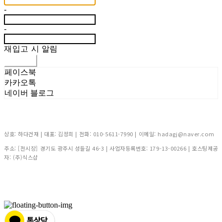
-
-
재입고 시 알림
신청하기
페이스북
카카오톡
네이버 블로그
상호: 하다건재 | 대표: 김정희 | 전화: 010-5611-7990 | 이메일: hadagj@naver.com
주소: [전시장] 경기도 광주시 성들길 46-3 | 사업자등록번호:
179-13-00266
| 호스팅제공
자: (주)식스샵