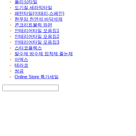
폴리싱타일
도기질 세라믹타일
패턴타일(이태리,스페인)
현무암 천연석 바닥석재
콘크리트블럭 와편
인테리어타일 모음집1
인테리어타일 모음집2
인테리어타일 모음집3
스타코플렉스
발수제 방수제 접착제 줄눈제
아덱스
테라코
쌍곰
Online Store 특가세일
Search
검색
Log In
로그인
Cart
장바구니