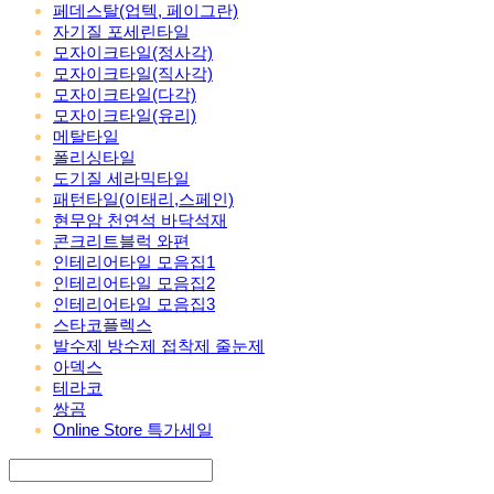
페데스탈(업텍, 페이그란)
자기질 포세린타일
모자이크타일(정사각)
모자이크타일(직사각)
모자이크타일(다각)
모자이크타일(유리)
메탈타일
폴리싱타일
도기질 세라믹타일
패턴타일(이태리,스페인)
현무암 천연석 바닥석재
콘크리트블럭 와편
인테리어타일 모음집1
인테리어타일 모음집2
인테리어타일 모음집3
스타코플렉스
발수제 방수제 접착제 줄눈제
아덱스
테라코
쌍곰
Online Store 특가세일
Search
검색