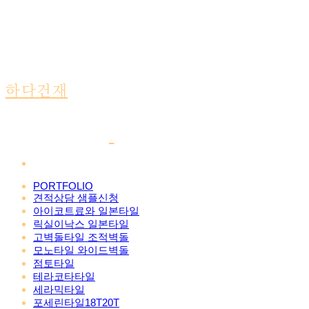
하다건재
PORTFOLIO
견적상담 샘플신청
아이코트료와 일본타일
릭실이낙스 일본타일
고벽돌타일 조적벽돌
모노타일 와이드벽돌
점토타일
테라코타타일
세라믹타일
포세린타일18T20T