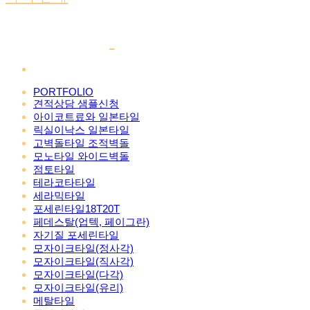
PORTFOLIO
견적상담 샘플신청
아이코트료와 일본타일
릭실이낙스 일본타일
고벽돌타일 조적벽돌
모노타일 와이드벽돌
점토타일
테라코타타일
세라믹타일
포세린타일18T20T
페데스탈(업텍, 페이그란)
자기질 포세린타일
모자이크타일(정사각)
모자이크타일(직사각)
모자이크타일(다각)
모자이크타일(유리)
메탈타일