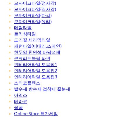
모자이크타일(정사각)
모자이크타일(직사각)
모자이크타일(다각)
모자이크타일(유리)
메탈타일
폴리싱타일
도기질 세라믹타일
패턴타일(이태리,스페인)
현무암 천연석 바닥석재
콘크리트블럭 와편
인테리어타일 모음집1
인테리어타일 모음집2
인테리어타일 모음집3
스타코플렉스
발수제 방수제 접착제 줄눈제
아덱스
테라코
쌍곰
Online Store 특가세일