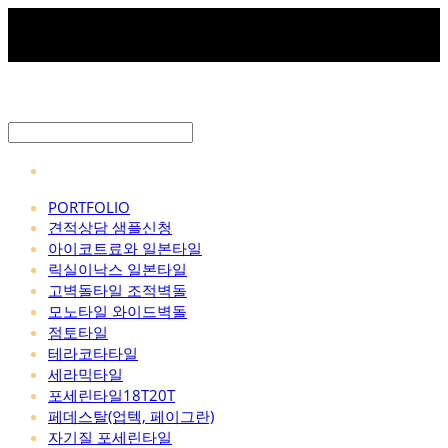
PORTFOLIO
견적상담 샘플신청
아이코트료와 일본타일
릭실이낙스 일본타일
고벽돌타일 조적벽돌
모노타일 와이드벽돌
점토타일
테라코타타일
세라믹타일
포세린타일18T20T
페데스탈(업텍, 페이그란)
자기질 포세린타일