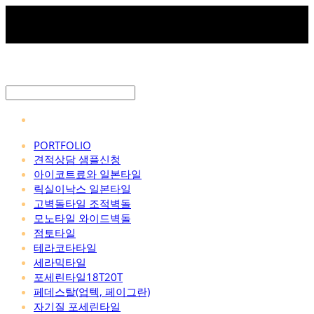
PORTFOLIO
견적상담 샘플신청
아이코트료와 일본타일
릭실이낙스 일본타일
고벽돌타일 조적벽돌
모노타일 와이드벽돌
점토타일
테라코타타일
세라믹타일
포세린타일18T20T
페데스탈(업텍, 페이그란)
자기질 포세린타일