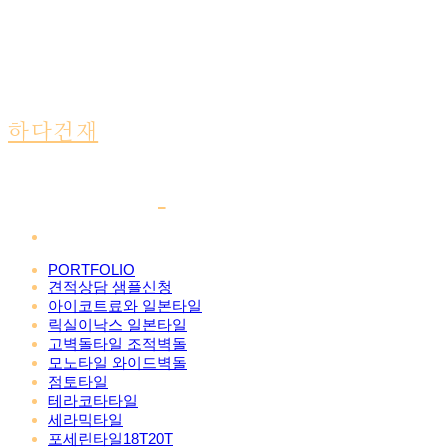
하다건재
PORTFOLIO
견적상담 샘플신청
아이코트료와 일본타일
릭실이낙스 일본타일
고벽돌타일 조적벽돌
모노타일 와이드벽돌
점토타일
테라코타타일
세라믹타일
포세린타일18T20T