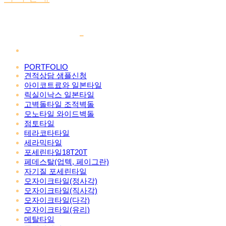
PORTFOLIO
견적상담 샘플신청
아이코트료와 일본타일
릭실이낙스 일본타일
고벽돌타일 조적벽돌
모노타일 와이드벽돌
점토타일
테라코타타일
세라믹타일
포세린타일18T20T
페데스탈(업텍, 페이그란)
자기질 포세린타일
모자이크타일(정사각)
모자이크타일(직사각)
모자이크타일(다각)
모자이크타일(유리)
메탈타일