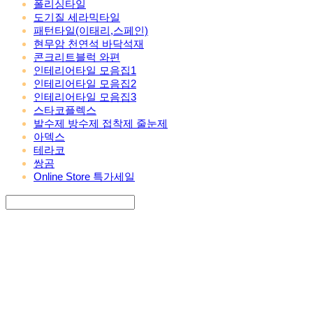
폴리싱타일
도기질 세라믹타일
패턴타일(이태리,스페인)
현무암 천연석 바닥석재
콘크리트블럭 와편
인테리어타일 모음집1
인테리어타일 모음집2
인테리어타일 모음집3
스타코플렉스
발수제 방수제 접착제 줄눈제
아덱스
테라코
쌍곰
Online Store 특가세일
Search
검색
Log In
로그인
Cart
장바구니