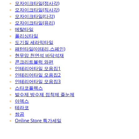
모자이크타일(정사각)
모자이크타일(직사각)
모자이크타일(다각)
모자이크타일(유리)
메탈타일
폴리싱타일
도기질 세라믹타일
패턴타일(이태리,스페인)
현무암 천연석 바닥석재
콘크리트블럭 와편
인테리어타일 모음집1
인테리어타일 모음집2
인테리어타일 모음집3
스타코플렉스
발수제 방수제 접착제 줄눈제
아덱스
테라코
쌍곰
Online Store 특가세일