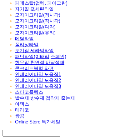
페데스탈(업텍, 페이그란)
자기질 포세린타일
모자이크타일(정사각)
모자이크타일(직사각)
모자이크타일(다각)
모자이크타일(유리)
메탈타일
폴리싱타일
도기질 세라믹타일
패턴타일(이태리,스페인)
현무암 천연석 바닥석재
콘크리트블럭 와편
인테리어타일 모음집1
인테리어타일 모음집2
인테리어타일 모음집3
스타코플렉스
발수제 방수제 접착제 줄눈제
아덱스
테라코
쌍곰
Online Store 특가세일
Search
검색