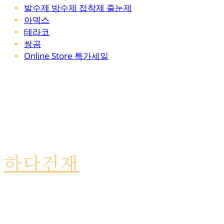
발수제 방수제 접착제 줄눈제
아덱스
테라코
쌍곰
Online Store 특가세일
하다건재