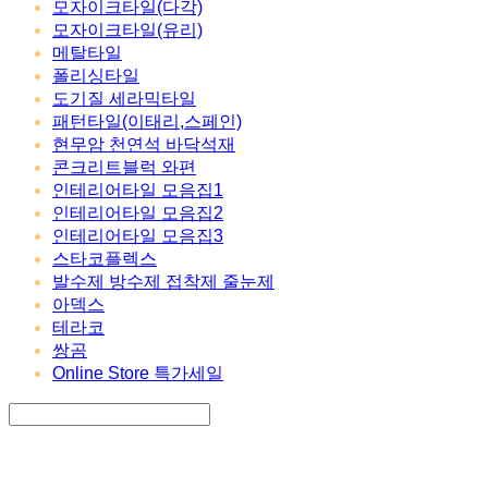
모자이크타일(다각)
모자이크타일(유리)
메탈타일
폴리싱타일
도기질 세라믹타일
패턴타일(이태리,스페인)
현무암 천연석 바닥석재
콘크리트블럭 와편
인테리어타일 모음집1
인테리어타일 모음집2
인테리어타일 모음집3
스타코플렉스
발수제 방수제 접착제 줄눈제
아덱스
테라코
쌍곰
Online Store 특가세일
Search
검색
Log In
로그인
Cart
장바구니