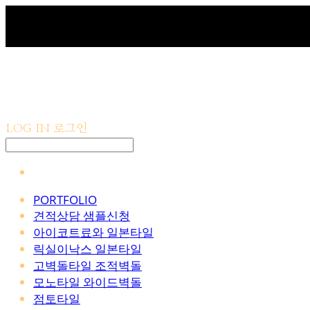
LOG IN
로그인
PORTFOLIO
견적상담 샘플신청
아이코트료와 일본타일
릭실이낙스 일본타일
고벽돌타일 조적벽돌
모노타일 와이드벽돌
점토타일