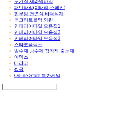
도기질 세라믹타일
패턴타일(이태리,스페인)
현무암 천연석 바닥석재
콘크리트블럭 와편
인테리어타일 모음집1
인테리어타일 모음집2
인테리어타일 모음집3
스타코플렉스
발수제 방수제 접착제 줄눈제
아덱스
테라코
쌍곰
Online Store 특가세일
Search
검색
Log In
로그인
Cart
장바구니