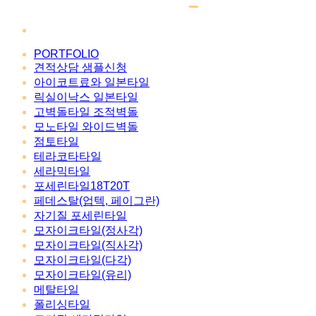
PORTFOLIO
견적상담 샘플신청
아이코트료와 일본타일
릭실이낙스 일본타일
고벽돌타일 조적벽돌
모노타일 와이드벽돌
점토타일
테라코타타일
세라믹타일
포세린타일18T20T
페데스탈(업텍, 페이그란)
자기질 포세린타일
모자이크타일(정사각)
모자이크타일(직사각)
모자이크타일(다각)
모자이크타일(유리)
메탈타일
폴리싱타일