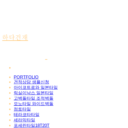
하다건재
PORTFOLIO
견적상담 샘플신청
아이코트료와 일본타일
릭실이낙스 일본타일
고벽돌타일 조적벽돌
모노타일 와이드벽돌
점토타일
테라코타타일
세라믹타일
포세린타일18T20T