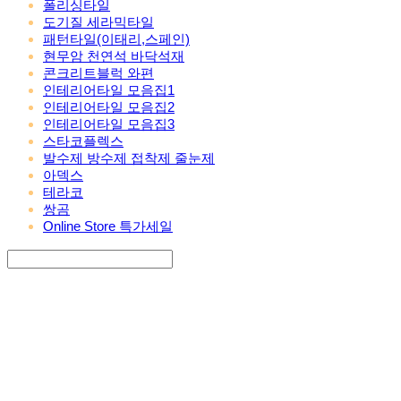
폴리싱타일
도기질 세라믹타일
패턴타일(이태리,스페인)
현무암 천연석 바닥석재
콘크리트블럭 와편
인테리어타일 모음집1
인테리어타일 모음집2
인테리어타일 모음집3
스타코플렉스
발수제 방수제 접착제 줄눈제
아덱스
테라코
쌍곰
Online Store 특가세일
Search
검색
Log In
로그인
Cart
장바구니