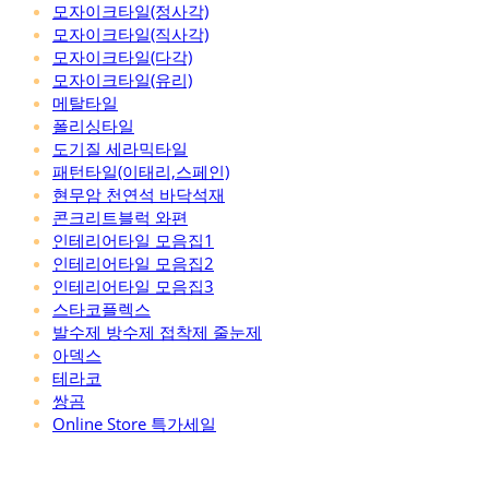
모자이크타일(정사각)
모자이크타일(직사각)
모자이크타일(다각)
모자이크타일(유리)
메탈타일
폴리싱타일
도기질 세라믹타일
패턴타일(이태리,스페인)
현무암 천연석 바닥석재
콘크리트블럭 와편
인테리어타일 모음집1
인테리어타일 모음집2
인테리어타일 모음집3
스타코플렉스
발수제 방수제 접착제 줄눈제
아덱스
테라코
쌍곰
Online Store 특가세일