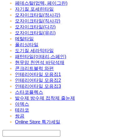
페데스탈(업텍, 페이그란)
자기질 포세린타일
모자이크타일(정사각)
모자이크타일(직사각)
모자이크타일(다각)
모자이크타일(유리)
메탈타일
폴리싱타일
도기질 세라믹타일
패턴타일(이태리,스페인)
현무암 천연석 바닥석재
콘크리트블럭 와편
인테리어타일 모음집1
인테리어타일 모음집2
인테리어타일 모음집3
스타코플렉스
발수제 방수제 접착제 줄눈제
아덱스
테라코
쌍곰
Online Store 특가세일
Search
검색