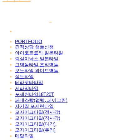
PORTFOLIO
견적상담 샘플신청
아이코트료와 일본타일
릭실이낙스 일본타일
고벽돌타일 조적벽돌
모노타일 와이드벽돌
점토타일
테라코타타일
세라믹타일
포세린타일18T20T
페데스탈(업텍, 페이그란)
자기질 포세린타일
모자이크타일(정사각)
모자이크타일(직사각)
모자이크타일(다각)
모자이크타일(유리)
메탈타일