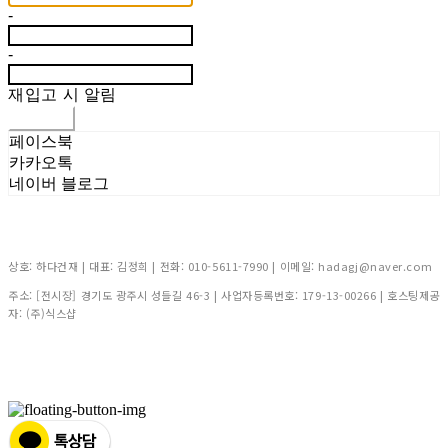
-
-
재입고 시 알림
신청하기
페이스북
카카오톡
네이버 블로그
상호: 하다건재 | 대표: 김정희 | 전화: 010-5611-7990 | 이메일: hadagj@naver.com
주소: [전시장] 경기도 광주시 성들길 46-3 | 사업자등록번호:
179-13-00266
| 호스팅제공
자: (주)식스샵