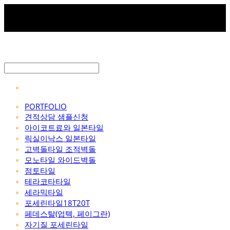
PORTFOLIO
견적상담 샘플신청
아이코트료와 일본타일
릭실이낙스 일본타일
고벽돌타일 조적벽돌
모노타일 와이드벽돌
점토타일
테라코타타일
세라믹타일
포세린타일18T20T
페데스탈(업텍, 페이그란)
자기질 포세린타일