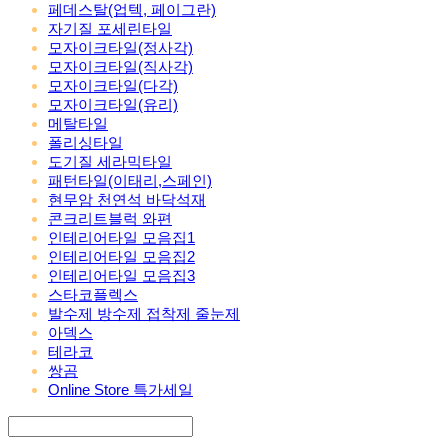
페데스탈(업텍, 페이그란)
자기질 포세린타일
모자이크타일(정사각)
모자이크타일(직사각)
모자이크타일(다각)
모자이크타일(유리)
메탈타일
폴리싱타일
도기질 세라믹타일
패턴타일(이태리,스페인)
현무암 천연석 바닥석재
콘크리트블럭 와편
인테리어타일 모음집1
인테리어타일 모음집2
인테리어타일 모음집3
스타코플렉스
발수제 방수제 접착제 줄눈제
아덱스
테라코
쌍곰
Online Store 특가세일
Search
검색