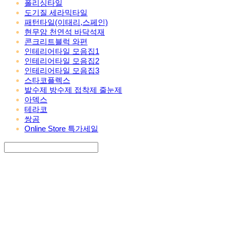
폴리싱타일
도기질 세라믹타일
패턴타일(이태리,스페인)
현무암 천연석 바닥석재
콘크리트블럭 와편
인테리어타일 모음집1
인테리어타일 모음집2
인테리어타일 모음집3
스타코플렉스
발수제 방수제 접착제 줄눈제
아덱스
테라코
쌍곰
Online Store 특가세일
Search
검색
Log In
로그인
Cart
장바구니