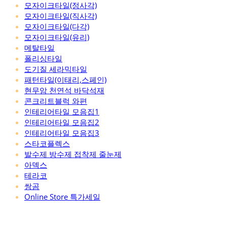
모자이크타일(정사각)
모자이크타일(직사각)
모자이크타일(다각)
모자이크타일(유리)
메탈타일
폴리싱타일
도기질 세라믹타일
패턴타일(이태리,스페인)
현무암 천연석 바닥석재
콘크리트블럭 와편
인테리어타일 모음집1
인테리어타일 모음집2
인테리어타일 모음집3
스타코플렉스
발수제 방수제 접착제 줄눈제
아덱스
테라코
쌍곰
Online Store 특가세일