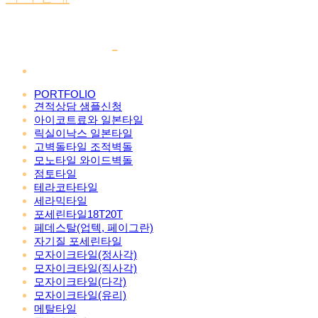
PORTFOLIO
견적상담 샘플신청
아이코트료와 일본타일
릭실이낙스 일본타일
고벽돌타일 조적벽돌
모노타일 와이드벽돌
점토타일
테라코타타일
세라믹타일
포세린타일18T20T
페데스탈(업텍, 페이그란)
자기질 포세린타일
모자이크타일(정사각)
모자이크타일(직사각)
모자이크타일(다각)
모자이크타일(유리)
메탈타일