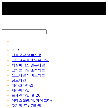
PORTFOLIO
견적상담 샘플신청
아이코트료와 일본타일
릭실이낙스 일본타일
고벽돌타일 조적벽돌
모노타일 와이드벽돌
점토타일
테라코타타일
세라믹타일
포세린타일18T20T
페데스탈(업텍, 페이그란)
자기질 포세린타일