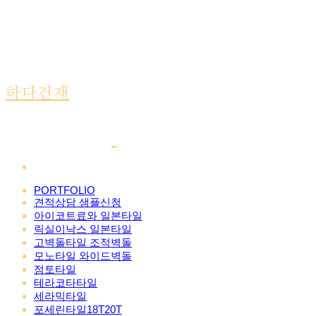
하다건재
PORTFOLIO
견적상담 샘플신청
아이코트료와 일본타일
릭실이낙스 일본타일
고벽돌타일 조적벽돌
모노타일 와이드벽돌
점토타일
테라코타타일
세라믹타일
포세린타일18T20T