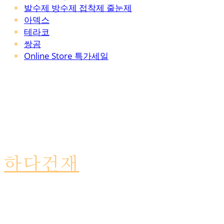
발수제 방수제 접착제 줄눈제
아덱스
테라코
쌍곰
Online Store 특가세일
하다건재