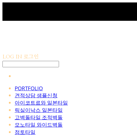
LOG IN
로그인
PORTFOLIO
견적상담 샘플신청
아이코트료와 일본타일
릭실이낙스 일본타일
고벽돌타일 조적벽돌
모노타일 와이드벽돌
점토타일