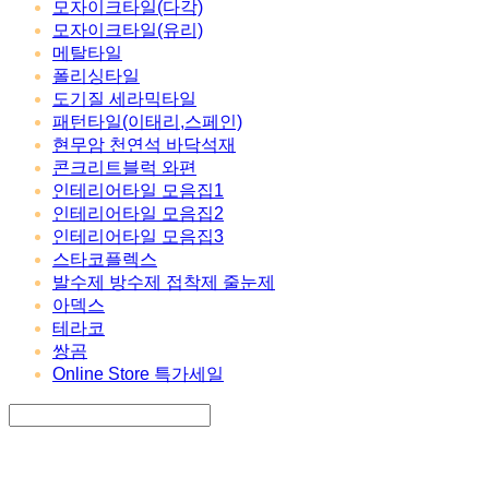
모자이크타일(다각)
모자이크타일(유리)
메탈타일
폴리싱타일
도기질 세라믹타일
패턴타일(이태리,스페인)
현무암 천연석 바닥석재
콘크리트블럭 와편
인테리어타일 모음집1
인테리어타일 모음집2
인테리어타일 모음집3
스타코플렉스
발수제 방수제 접착제 줄눈제
아덱스
테라코
쌍곰
Online Store 특가세일
Search
검색
Log In
로그인
Cart
장바구니