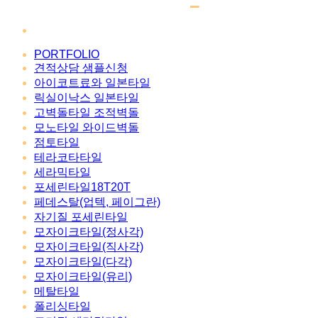
PORTFOLIO
견적상담 샘플신청
아이코트료와 일본타일
릭실이낙스 일본타일
고벽돌타일 조적벽돌
모노타일 와이드벽돌
점토타일
테라코타타일
세라믹타일
포세린타일18T20T
페데스탈(업텍, 페이그란)
자기질 포세린타일
모자이크타일(정사각)
모자이크타일(직사각)
모자이크타일(다각)
모자이크타일(유리)
메탈타일
폴리싱타일