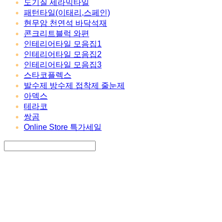
도기질 세라믹타일
패턴타일(이태리,스페인)
현무암 천연석 바닥석재
콘크리트블럭 와편
인테리어타일 모음집1
인테리어타일 모음집2
인테리어타일 모음집3
스타코플렉스
발수제 방수제 접착제 줄눈제
아덱스
테라코
쌍곰
Online Store 특가세일
Search
검색
Log In
로그인
Cart
장바구니