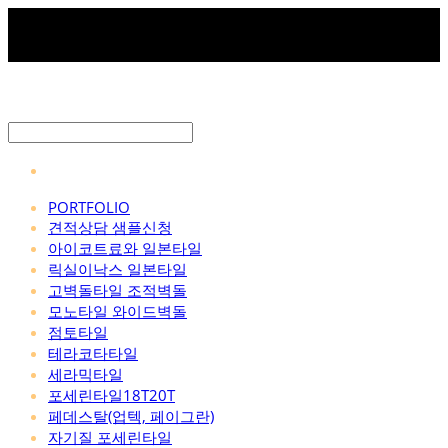
PORTFOLIO
견적상담 샘플신청
아이코트료와 일본타일
릭실이낙스 일본타일
고벽돌타일 조적벽돌
모노타일 와이드벽돌
점토타일
테라코타타일
세라믹타일
포세린타일18T20T
페데스탈(업텍, 페이그란)
자기질 포세린타일