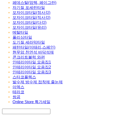
페데스탈(업텍, 페이그란)
자기질 포세린타일
모자이크타일(정사각)
모자이크타일(직사각)
모자이크타일(다각)
모자이크타일(유리)
메탈타일
폴리싱타일
도기질 세라믹타일
패턴타일(이태리,스페인)
현무암 천연석 바닥석재
콘크리트블럭 와편
인테리어타일 모음집1
인테리어타일 모음집2
인테리어타일 모음집3
스타코플렉스
발수제 방수제 접착제 줄눈제
아덱스
테라코
쌍곰
Online Store 특가세일
Search
검색