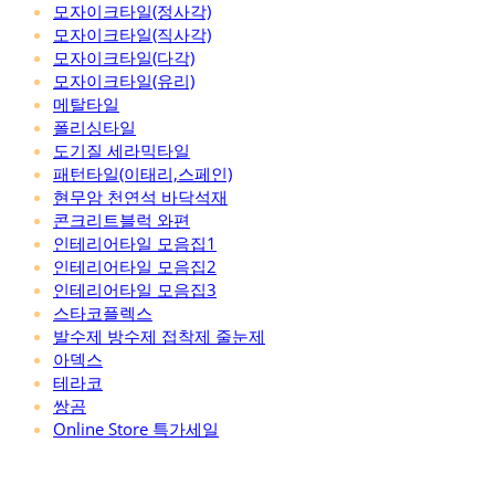
모자이크타일(정사각)
모자이크타일(직사각)
모자이크타일(다각)
모자이크타일(유리)
메탈타일
폴리싱타일
도기질 세라믹타일
패턴타일(이태리,스페인)
현무암 천연석 바닥석재
콘크리트블럭 와편
인테리어타일 모음집1
인테리어타일 모음집2
인테리어타일 모음집3
스타코플렉스
발수제 방수제 접착제 줄눈제
아덱스
테라코
쌍곰
Online Store 특가세일