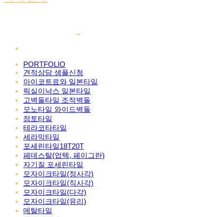
PORTFOLIO
견적상담 샘플신청
아이코트료와 일본타일
릭실이낙스 일본타일
고벽돌타일 조적벽돌
모노타일 와이드벽돌
점토타일
테라코타타일
세라믹타일
포세린타일18T20T
페데스탈(업텍, 페이그란)
자기질 포세린타일
모자이크타일(정사각)
모자이크타일(직사각)
모자이크타일(다각)
모자이크타일(유리)
메탈타일