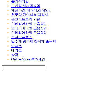
폴리싱타일
도기질 세라믹타일
패턴타일(이태리,스페인)
현무암 천연석 바닥석재
콘크리트블럭 와편
인테리어타일 모음집1
인테리어타일 모음집2
인테리어타일 모음집3
스타코플렉스
발수제 방수제 접착제 줄눈제
아덱스
테라코
쌍곰
Online Store 특가세일
Search
검색
Log In
로그인
Cart
장바구니