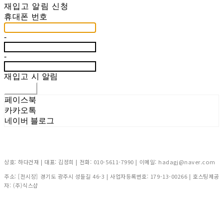
재입고 알림 신청
휴대폰 번호
-
-
재입고 시 알림
신청하기
페이스북
카카오톡
네이버 블로그
상호: 하다건재 | 대표: 김정희 | 전화: 010-5611-7990 | 이메일: hadagj@naver.com
주소: [전시장] 경기도 광주시 성들길 46-3 | 사업자등록번호:
179-13-00266
| 호스팅제공
자: (주)식스샵