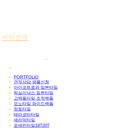
하다건재
PORTFOLIO
견적상담 샘플신청
아이코트료와 일본타일
릭실이낙스 일본타일
고벽돌타일 조적벽돌
모노타일 와이드벽돌
점토타일
테라코타타일
세라믹타일
포세린타일18T20T