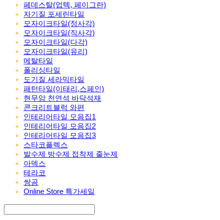
페데스탈(업텍, 페이그란)
자기질 포세린타일
모자이크타일(정사각)
모자이크타일(직사각)
모자이크타일(다각)
모자이크타일(유리)
메탈타일
폴리싱타일
도기질 세라믹타일
패턴타일(이태리,스페인)
현무암 천연석 바닥석재
콘크리트블럭 와편
인테리어타일 모음집1
인테리어타일 모음집2
인테리어타일 모음집3
스타코플렉스
발수제 방수제 접착제 줄눈제
아덱스
테라코
쌍곰
Online Store 특가세일
Search
검색