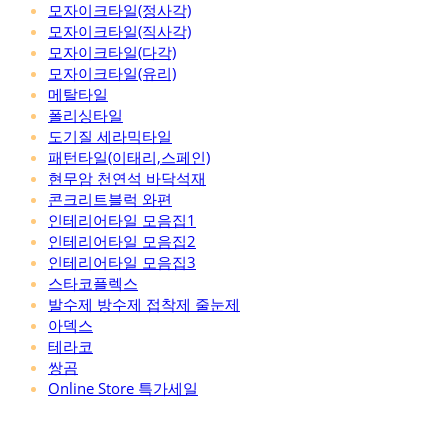
모자이크타일(정사각)
모자이크타일(직사각)
모자이크타일(다각)
모자이크타일(유리)
메탈타일
폴리싱타일
도기질 세라믹타일
패턴타일(이태리,스페인)
현무암 천연석 바닥석재
콘크리트블럭 와편
인테리어타일 모음집1
인테리어타일 모음집2
인테리어타일 모음집3
스타코플렉스
발수제 방수제 접착제 줄눈제
아덱스
테라코
쌍곰
Online Store 특가세일