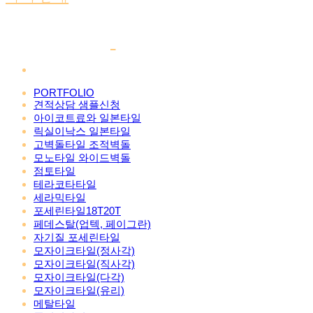
PORTFOLIO
견적상담 샘플신청
아이코트료와 일본타일
릭실이낙스 일본타일
고벽돌타일 조적벽돌
모노타일 와이드벽돌
점토타일
테라코타타일
세라믹타일
포세린타일18T20T
페데스탈(업텍, 페이그란)
자기질 포세린타일
모자이크타일(정사각)
모자이크타일(직사각)
모자이크타일(다각)
모자이크타일(유리)
메탈타일