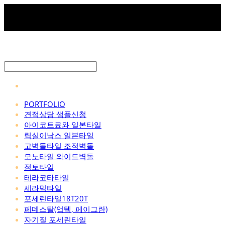
PORTFOLIO
견적상담 샘플신청
아이코트료와 일본타일
릭실이낙스 일본타일
고벽돌타일 조적벽돌
모노타일 와이드벽돌
점토타일
테라코타타일
세라믹타일
포세린타일18T20T
페데스탈(업텍, 페이그란)
자기질 포세린타일