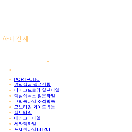
하다건재
PORTFOLIO
견적상담 샘플신청
아이코트료와 일본타일
릭실이낙스 일본타일
고벽돌타일 조적벽돌
모노타일 와이드벽돌
점토타일
테라코타타일
세라믹타일
포세린타일18T20T