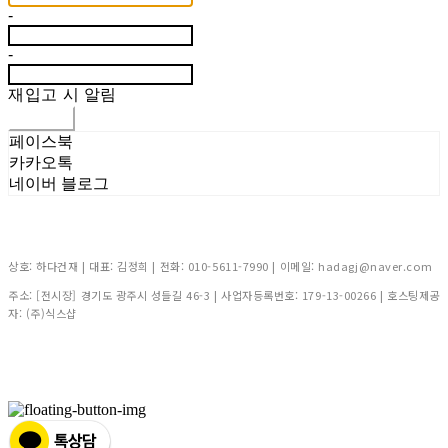
-
-
재입고 시 알림
신청하기
페이스북
카카오톡
네이버 블로그
상호: 하다건재 | 대표: 김정희 | 전화: 010-5611-7990 | 이메일: hadagj@naver.com
주소: [전시장] 경기도 광주시 성들길 46-3 | 사업자등록번호:
179-13-00266
| 호스팅제공
자: (주)식스샵