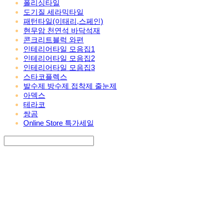
폴리싱타일
도기질 세라믹타일
패턴타일(이태리,스페인)
현무암 천연석 바닥석재
콘크리트블럭 와편
인테리어타일 모음집1
인테리어타일 모음집2
인테리어타일 모음집3
스타코플렉스
발수제 방수제 접착제 줄눈제
아덱스
테라코
쌍곰
Online Store 특가세일
Search
검색
Log In
로그인
Cart
장바구니