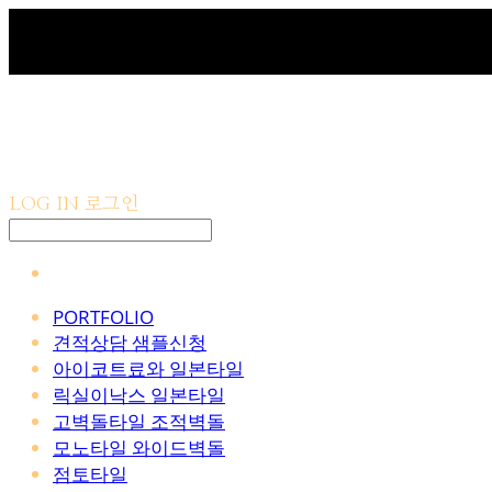
LOG IN
로그인
PORTFOLIO
견적상담 샘플신청
아이코트료와 일본타일
릭실이낙스 일본타일
고벽돌타일 조적벽돌
모노타일 와이드벽돌
점토타일