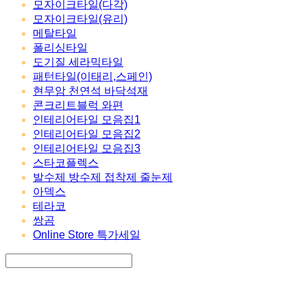
모자이크타일(다각)
모자이크타일(유리)
메탈타일
폴리싱타일
도기질 세라믹타일
패턴타일(이태리,스페인)
현무암 천연석 바닥석재
콘크리트블럭 와편
인테리어타일 모음집1
인테리어타일 모음집2
인테리어타일 모음집3
스타코플렉스
발수제 방수제 접착제 줄눈제
아덱스
테라코
쌍곰
Online Store 특가세일
Search
검색
Log In
로그인
Cart
장바구니