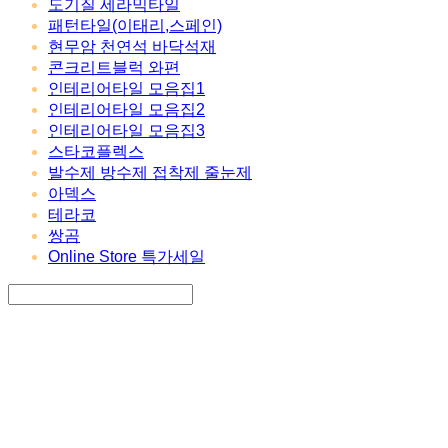
도기질 세라믹타일
패턴타일(이태리,스페인)
현무암 천연석 바닥석재
콘크리트블럭 와편
인테리어타일 모음집1
인테리어타일 모음집2
인테리어타일 모음집3
스타코플렉스
발수제 방수제 접착제 줄눈제
아덱스
테라코
쌍곰
Online Store 특가세일
Search
검색
Log In
로그인
Cart
장바구니