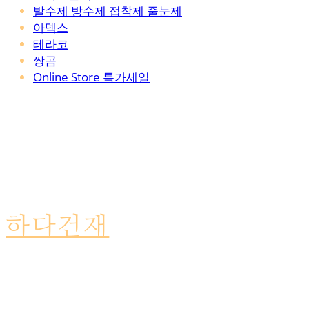
발수제 방수제 접착제 줄눈제
아덱스
테라코
쌍곰
Online Store 특가세일
하다건재