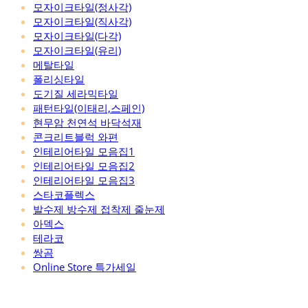
모자이크타일(정사각)
모자이크타일(직사각)
모자이크타일(다각)
모자이크타일(유리)
메탈타일
폴리싱타일
도기질 세라믹타일
패턴타일(이태리,스페인)
현무암 천연석 바닥석재
콘크리트블럭 와편
인테리어타일 모음집1
인테리어타일 모음집2
인테리어타일 모음집3
스타코플렉스
발수제 방수제 접착제 줄눈제
아덱스
테라코
쌍곰
Online Store 특가세일