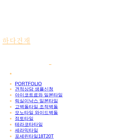
하다건재
PORTFOLIO
견적상담 샘플신청
아이코트료와 일본타일
릭실이낙스 일본타일
고벽돌타일 조적벽돌
모노타일 와이드벽돌
점토타일
테라코타타일
세라믹타일
포세린타일18T20T