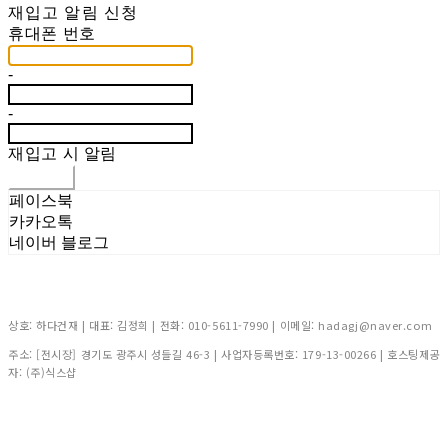
재입고 알림 신청
휴대폰 번호
-
-
재입고 시 알림
신청하기
페이스북
카카오톡
네이버 블로그
상호: 하다건재 | 대표: 김정희 | 전화: 010-5611-7990 | 이메일: hadagj@naver.com
주소: [전시장] 경기도 광주시 성들길 46-3 | 사업자등록번호:
179-13-00266
| 호스팅제공
자: (주)식스샵