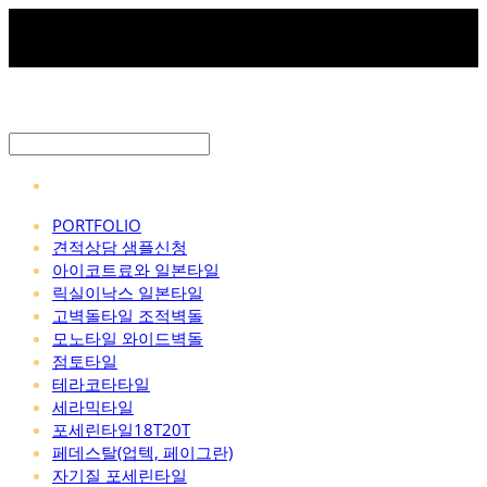
PORTFOLIO
견적상담 샘플신청
아이코트료와 일본타일
릭실이낙스 일본타일
고벽돌타일 조적벽돌
모노타일 와이드벽돌
점토타일
테라코타타일
세라믹타일
포세린타일18T20T
페데스탈(업텍, 페이그란)
자기질 포세린타일