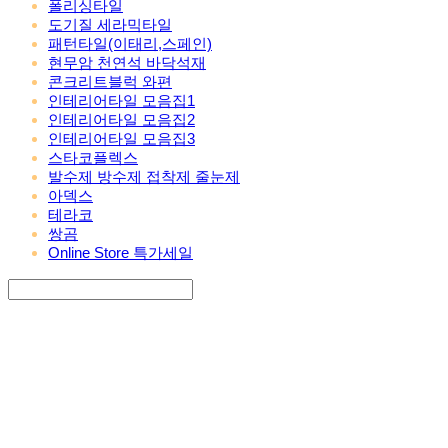
폴리싱타일
도기질 세라믹타일
패턴타일(이태리,스페인)
현무암 천연석 바닥석재
콘크리트블럭 와편
인테리어타일 모음집1
인테리어타일 모음집2
인테리어타일 모음집3
스타코플렉스
발수제 방수제 접착제 줄눈제
아덱스
테라코
쌍곰
Online Store 특가세일
Search
검색
Log In
로그인
Cart
장바구니