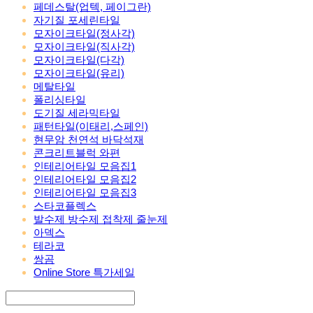
페데스탈(업텍, 페이그란)
자기질 포세린타일
모자이크타일(정사각)
모자이크타일(직사각)
모자이크타일(다각)
모자이크타일(유리)
메탈타일
폴리싱타일
도기질 세라믹타일
패턴타일(이태리,스페인)
현무암 천연석 바닥석재
콘크리트블럭 와편
인테리어타일 모음집1
인테리어타일 모음집2
인테리어타일 모음집3
스타코플렉스
발수제 방수제 접착제 줄눈제
아덱스
테라코
쌍곰
Online Store 특가세일
Search
검색