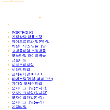
PORTFOLIO
견적상담 샘플신청
아이코트료와 일본타일
릭실이낙스 일본타일
고벽돌타일 조적벽돌
모노타일 와이드벽돌
점토타일
테라코타타일
세라믹타일
포세린타일18T20T
페데스탈(업텍, 페이그란)
자기질 포세린타일
모자이크타일(정사각)
모자이크타일(직사각)
모자이크타일(다각)
모자이크타일(유리)
메탈타일