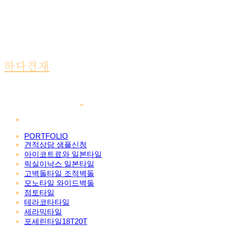
하다건재
PORTFOLIO
견적상담 샘플신청
아이코트료와 일본타일
릭실이낙스 일본타일
고벽돌타일 조적벽돌
모노타일 와이드벽돌
점토타일
테라코타타일
세라믹타일
포세린타일18T20T