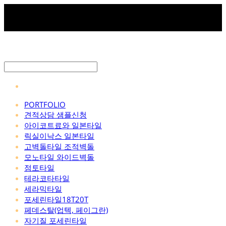
PORTFOLIO
견적상담 샘플신청
아이코트료와 일본타일
릭실이낙스 일본타일
고벽돌타일 조적벽돌
모노타일 와이드벽돌
점토타일
테라코타타일
세라믹타일
포세린타일18T20T
페데스탈(업텍, 페이그란)
자기질 포세린타일