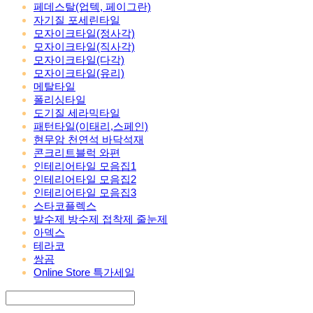
페데스탈(업텍, 페이그란)
자기질 포세린타일
모자이크타일(정사각)
모자이크타일(직사각)
모자이크타일(다각)
모자이크타일(유리)
메탈타일
폴리싱타일
도기질 세라믹타일
패턴타일(이태리,스페인)
현무암 천연석 바닥석재
콘크리트블럭 와편
인테리어타일 모음집1
인테리어타일 모음집2
인테리어타일 모음집3
스타코플렉스
발수제 방수제 접착제 줄눈제
아덱스
테라코
쌍곰
Online Store 특가세일
Search
검색