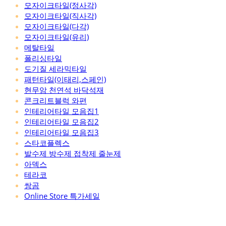
모자이크타일(정사각)
모자이크타일(직사각)
모자이크타일(다각)
모자이크타일(유리)
메탈타일
폴리싱타일
도기질 세라믹타일
패턴타일(이태리,스페인)
현무암 천연석 바닥석재
콘크리트블럭 와편
인테리어타일 모음집1
인테리어타일 모음집2
인테리어타일 모음집3
스타코플렉스
발수제 방수제 접착제 줄눈제
아덱스
테라코
쌍곰
Online Store 특가세일