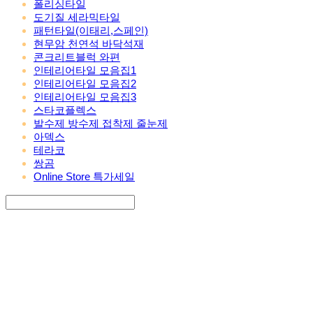
폴리싱타일
도기질 세라믹타일
패턴타일(이태리,스페인)
현무암 천연석 바닥석재
콘크리트블럭 와편
인테리어타일 모음집1
인테리어타일 모음집2
인테리어타일 모음집3
스타코플렉스
발수제 방수제 접착제 줄눈제
아덱스
테라코
쌍곰
Online Store 특가세일
Search
검색
Log In
로그인
Cart
장바구니