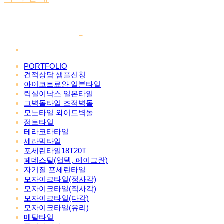
PORTFOLIO
견적상담 샘플신청
아이코트료와 일본타일
릭실이낙스 일본타일
고벽돌타일 조적벽돌
모노타일 와이드벽돌
점토타일
테라코타타일
세라믹타일
포세린타일18T20T
페데스탈(업텍, 페이그란)
자기질 포세린타일
모자이크타일(정사각)
모자이크타일(직사각)
모자이크타일(다각)
모자이크타일(유리)
메탈타일