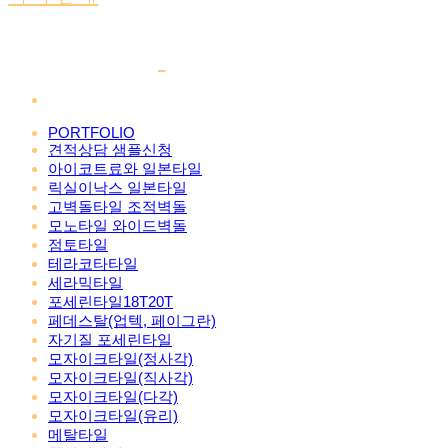
PORTFOLIO
견적상담 샘플신청
아이코트료와 일본타일
릭실이낙스 일본타일
고벽돌타일 조적벽돌
모노타일 와이드벽돌
점토타일
테라코타타일
세라믹타일
포세린타일18T20T
페데스탈(업텍, 페이그란)
자기질 포세린타일
모자이크타일(정사각)
모자이크타일(직사각)
모자이크타일(다각)
모자이크타일(유리)
메탈타일