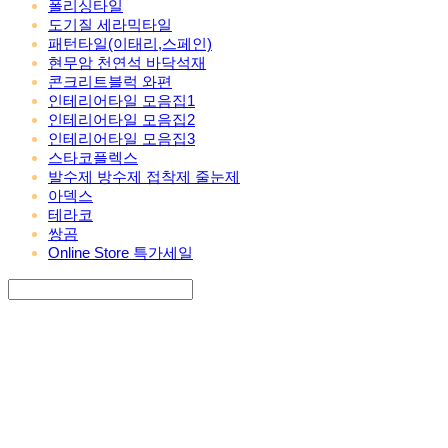
폴리싱타일
도기질 세라믹타일
패턴타일(이태리,스페인)
현무암 천연석 바닥석재
콘크리트블럭 와편
인테리어타일 모음집1
인테리어타일 모음집2
인테리어타일 모음집3
스타코플렉스
발수제 방수제 접착제 줄눈제
아덱스
테라코
쌍곰
Online Store 특가세일
Search
검색
Log In
로그인
Cart
장바구니