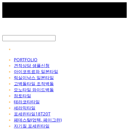
PORTFOLIO
견적상담 샘플신청
아이코트료와 일본타일
릭실이낙스 일본타일
고벽돌타일 조적벽돌
모노타일 와이드벽돌
점토타일
테라코타타일
세라믹타일
포세린타일18T20T
페데스탈(업텍, 페이그란)
자기질 포세린타일