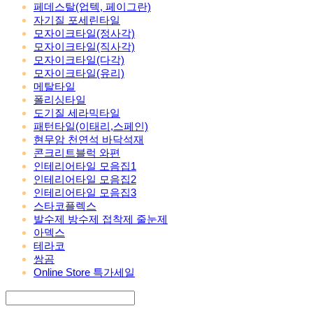
페데스탈(업텍, 페이그란)
자기질 포세린타일
모자이크타일(정사각)
모자이크타일(직사각)
모자이크타일(다각)
모자이크타일(유리)
메탈타일
폴리싱타일
도기질 세라믹타일
패턴타일(이태리,스페인)
현무암 천연석 바닥석재
콘크리트블럭 와편
인테리어타일 모음집1
인테리어타일 모음집2
인테리어타일 모음집3
스타코플렉스
발수제 방수제 접착제 줄눈제
아덱스
테라코
쌍곰
Online Store 특가세일
Search
검색