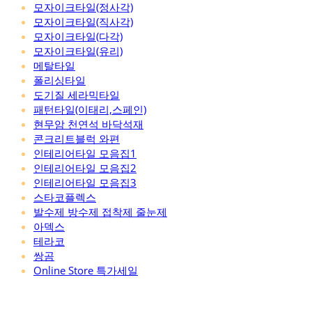
모자이크타일(정사각)
모자이크타일(직사각)
모자이크타일(다각)
모자이크타일(유리)
메탈타일
폴리싱타일
도기질 세라믹타일
패턴타일(이태리,스페인)
현무암 천연석 바닥석재
콘크리트블럭 와편
인테리어타일 모음집1
인테리어타일 모음집2
인테리어타일 모음집3
스타코플렉스
발수제 방수제 접착제 줄눈제
아덱스
테라코
쌍곰
Online Store 특가세일