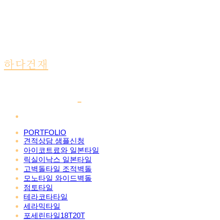
하다건재
PORTFOLIO
견적상담 샘플신청
아이코트료와 일본타일
릭실이낙스 일본타일
고벽돌타일 조적벽돌
모노타일 와이드벽돌
점토타일
테라코타타일
세라믹타일
포세린타일18T20T